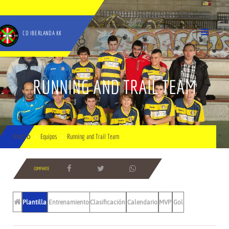
CD IBERLANDA KK
RUNNING AND TRAIL TEAM
Inicio
Equipos
Running and Trail Team
COMPARTE
Plantilla
Entrenamientos
Clasificación
Calendario
MVP
Gol