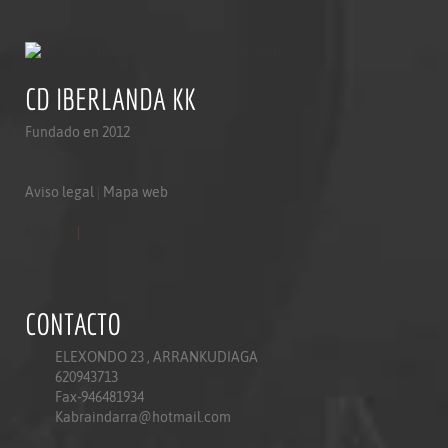
CD IBERLANDA KK
Fundado en 2012
Aviso legal
|
Mapa web
Aviso legal
|
Mapa web
Politica de privacidad
CONTACTO
ELEXONDO 23 , ARRANKUDIAGA
620943713
Fax-946481934
Kabraindarra@hotmail.com