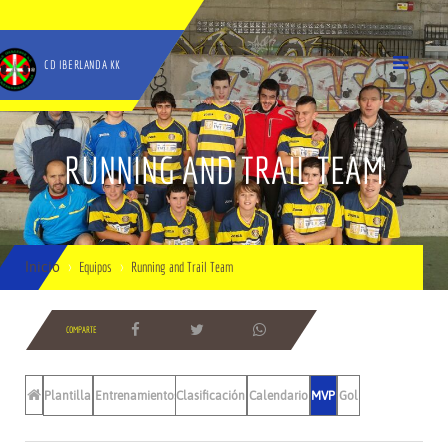
CD IBERLANDA KK
RUNNING AND TRAIL TEAM
Inicio
Equipos
Running and Trail Team
COMPARTE
Plantilla
Entrenamientos
Clasificación
Calendario
MVP
Gol