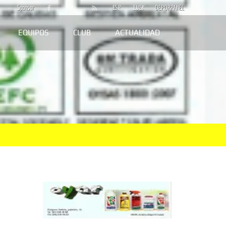
Sponsor
ESP
EUSK
DEPORPANEL
EQUIPOS
CLUB
ACTUALIDAD