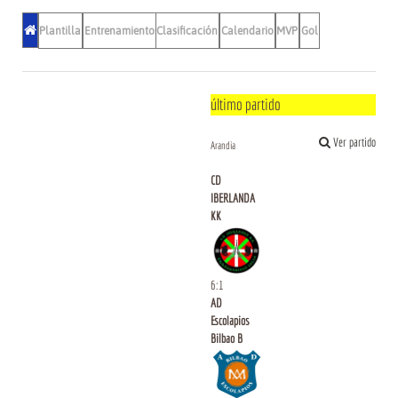
Plantilla
Entrenamientos
Clasificación
Calendario
MVP
Gol
último partido
Ver partido
Arandia
CD
IBERLANDA
KK
6
:
1
AD
Escolapios
Bilbao B