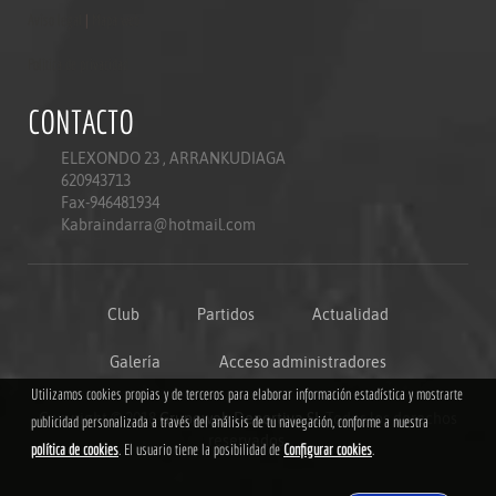
Aviso legal
|
Mapa web
Politica de privacidad
CONTACTO
ELEXONDO 23 , ARRANKUDIAGA
620943713
Fax-946481934
Kabraindarra@hotmail.com
Club
Partidos
Actualidad
Galería
Acceso administradores
Utilizamos cookies propias y de terceros para elaborar información estadística y mostrarte
Copyright © 2018
Grupoweb Deportiva SL
.Todos los derechos
publicidad personalizada a través del análisis de tu navegación, conforme a nuestra
reservados.
política de cookies
. El usuario tiene la posibilidad de
Configurar cookies
.