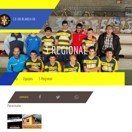
CD IBERLANDA KK
3 REGIONAL
Inicio
Equipos
3 Regional
COMPARTE
Patrocinador