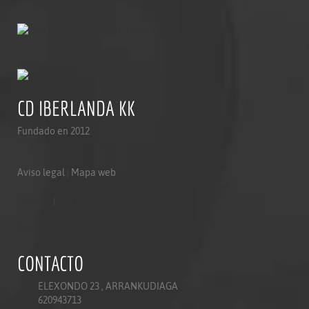
CD IBERLANDA KK
Fundado en 2012
Aviso legal
|
Mapa web
Aviso legal
|
Mapa web
Politica de privacidad
CONTACTO
ELEXONDO 23 , ARRANKUDIAGA
620943713