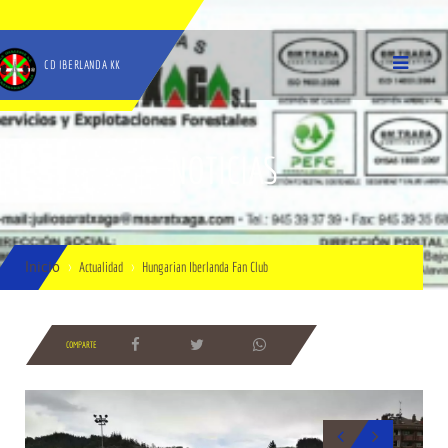
CD IBERLANDA KK
NOTICIAS
Inicio
Actualidad
Hungarian Iberlanda Fan Club
COMPARTE